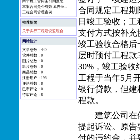
两个施工合同案引四点思...
本案合同是否有效 原告应...
合同规定工程期限从
工程合同管理案例
日竣工验收；工
推荐新闻
支付方式按补充
关于实行工程建设监理合...
网站统计
竣工验收合格后
文章总数：440
层时预付工程款
软件总数：0
图片总数：0
30%，竣工验收
影片总数：0
商品总数：0
工程于当年5月
注册用户：196
评论总数：8
银行贷款，但建
已审评论：0
待审评论：8
程款。
建筑公司在催
提起诉讼。原告
付的违约金，并要