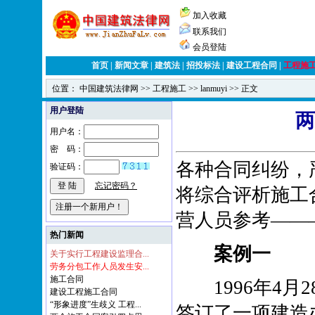
加入收藏
联系我们
会员登陆
首页
|
新闻文章
|
建筑法
|
招投标法
|
建设工程合同
|
工程施
位置：
中国建筑法律网
>>
工程施工
>>
lanmuyi
>> 正文
用户登陆
两
用户名：
密 码：
各种合同纠纷，
验证码：
忘记密码？
将综合评析施工
营人员参考——
热门新闻
案例一
关于实行工程建设监理合...
劳务分包工作人员发生安...
施工合同
1996年4月
建设工程施工合同
“形象进度”生歧义 工程...
签订了一项建造