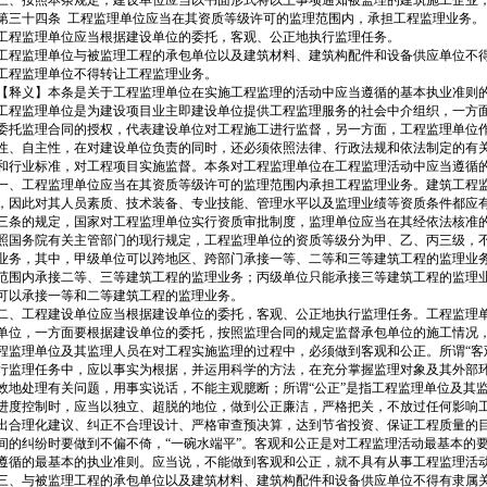
、按照本条规定，建设单位应当以书面形式将以上事项通知被监理的建筑施工企业
三十四条 工程监理单位应当在其资质等级许可的监理范围内，承担工程监理业务。
程监理单位应当根据建设单位的委托，客观、公正地执行监理任务。
程监理单位与被监理工程的承包单位以及建筑材料、建筑构配件和设备供应单位不
程监理单位不得转让工程监理业务。
释义】本条是关于工程监理单位在实施工程监理的活动中应当遵循的基本执业准则
程监理单位是为建设项目业主即建设单位提供工程监理服务的社会中介组织，一方
委托监理合同的授权，代表建设单位对工程施工进行监督，另一方面，工程监理单位
性、自主性，在对建设单位负责的同时，还必须依照法律、行政法规和依法制定的有
和行业标准，对工程项目实施监督。本条对工程监理单位在工程监理活动中应当遵循
、工程监理单位应当在其资质等级许可的监理范围内承担工程监理业务。建筑工程
，因此对其人员素质、技术装备、专业技能、管理水平以及监理业绩等资质条件都应
三条的规定，国家对工程监理单位实行资质审批制度，监理单位应当在其经依法核准
照国务院有关主管部门的现行规定，工程监理单位的资质等级分为甲、乙、丙三级，
业务，其中，甲级单位可以跨地区、跨部门承接一等、二等和三等建筑工程的监理业
范围内承接二等、三等建筑工程的监理业务；丙级单位只能承接三等建筑工程的监理
可以承接一等和二等建筑工程的监理业务。
、工程建设单位应当根据建设单位的委托，客观、公正地执行监理任务。工程监理
单位，一方面要根据建设单位的委托，按照监理合同的规定监督承包单位的施工情况
程监理单位及其监理人员在对工程实施监理的过程中，必须做到客观和公正。所谓“客
行监理任务中，应以事实为根据，并运用科学的方法，在充分掌握监理对象及其外部
效地处理有关问题，用事实说话，不能主观臆断；所谓“公正”是指工程监理单位及其
进度控制时，应当以独立、超脱的地位，做到公正廉洁，严格把关，不放过任何影响
出合理化建议、纠正不合理设计、严格审查预决算，达到节省投资、保证工程质量的
间的纠纷时要做到不偏不倚，“一碗水端平”。客观和公正是对工程监理活动最基本的
遵循的最基本的执业准则。应当说，不能做到客观和公正，就不具有从事工程监理活
、与被监理工程的承包单位以及建筑材料、建筑构配件和设备供应单位不得有隶属关