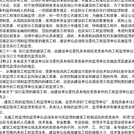
制工程造价和工期，以维护自身利益而采取的措施，对建筑工程项目是否实行监理制
行决定。但是，对于使用国家财政资金或其他公共资金建设的工程项目，为了加强对
家利益和纳税人的利益，一些国家通常规定，对这部分工程项目实行强制监理制度，
位对工程项目实施监理；此外，对一些大型公共建筑工程，为确保工程质量，保证公
理制度。从我国实际情况看，使用国有资金进行建设的工程项目数量较多，原则上说
工程质量，对这部分工程建设项目，除某些小学建筑工程、特殊建筑工程外，都必须
府或者国际金融组织赠款、贷款的建筑工程项目，也应实行工程监理制度。考虑到需
情况比较复杂，法律中难以作出具体规定，因此，本条授权由国务院对实施强制监理
院规定实行强制监理制度的建筑工程，建设单位必须依法委托工程监理单位实施监理
定是否实行工程监理。
三十一条 实行监理的建筑工程，由建设单位委托具有相应资质条件的工程监理单位
位应当订立书面委托监理合同。
释义】本条是关于建设单位应当委托具有相应资质条件的监理单位实施监理及建设
面委托监理合同的规定。
、从事建筑工程监理活动，需要有较高的工程建设方面的专业技术知识和比较丰富
工程监理工作真正起到保证施工质量、合理控制建设资金和建设工期的作用。因此，
院规定实行强制监理范围内的建筑工程，还是由建设单位自愿采用工程监理制度的建
质条件的工程监理单位实施工程监理工作。
条关于“实行监理的建筑工程，由建设单位委托具有相应资质条件的工程监理单位监
含义：
．建筑工程的监理由工程监理单位实施。这里所讲的“工程监理单位”，是指具备本法
的规定取得工程监理资质证书，具有法人资格的监理公司、监理事务所和兼承监理业
位。
．实施工程监理的监理单位必须具有与其监理的建筑工程相适应的资质条件。所谓“监
法应当具备的人员素质、技术装备、资金数量、专业技能、管理水平及监理业绩等条
，建筑工程监理单位按其具有的资质条件的不同，分为甲、乙、丙三级，各等级的工
业务范围内承担工程监理业务。建设单位应根据建筑工程的规模大小、技术复杂程度