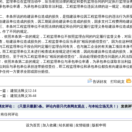
的。监理单位在监理活动中，应当依照法律的规定和委托监理合同的约定执行监理业
承包单位串通，为承包单位谋取非法利益。工程监理单位违反法律的这一规定，给建
。
、本条所说的给建设单位造成的损失，是指建设单位因工程监理单位的违法行为所
给建设单位造成的损失，因工期延误给建设单位造成的损失，因多支付工程费用给建
、本条对工程监理单位不依照法律的规定和合同约定履行监理义务给建设单位造成
，作了不同的规定。
．依照本条第一款的规定，工程监理单位不按照监理合同的约定履行监督义务，对应
查，给建设单位造成损失的，工程监督单位应当承担“相应的赔偿责任”。因为在这种
与工程监理单位不按合同约定履行监理合同有关，也与施工企业的有关施工项目本身
，而工程监理单位又未进行检查或未按规定进行检查，因此给建设单位造成的损失，
偿责任。至于何为工程监理单位“相应的赔偿责任”，应由处理赔偿责任问题的人民法院
．依照本条第二款的规定，工程监理单位与承包单位串通，为承包单位谋取非法利益
位则应与承包单位承担连带赔偿责任，即工程监理单位和承包单位都负有向建设单位
中任何一方要求全部或部分赔偿。
告诉好友
打印此文
一篇：
建筑法释义12-14
一篇：
建筑法释义36-44
网友评论：（只显示最新5条。评论内容只代表网友观点，与本站立场无关！）
发表评
没有任何评论
设为首页
|
加入收藏
|
站长邮箱
|
友情链接
|
版权申明