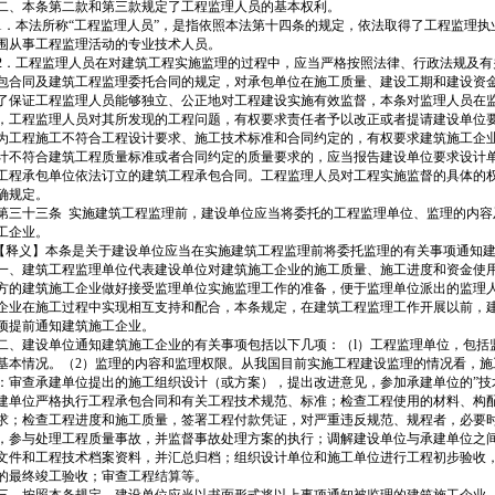
、本条第二款和第三款规定了工程监理人员的基本权利。
．本法所称“工程监理人员”，是指依照本法第十四条的规定，依法取得了工程监理执
围从事工程监理活动的专业技术人员。
．工程监理人员在对建筑工程实施监理的过程中，应当严格按照法律、行政法规及有
包合同及建筑工程监理委托合同的规定，对承包单位在施工质量、建设工期和建设资
了保证工程监理人员能够独立、公正地对工程建设实施有效监督，本条对监理人员在
，工程监理人员对其所发现的工程问题，有权要求责任者予以改正或者提请建设单位要
为工程施工不符合工程设计要求、施工技术标准和合同约定的，有权要求建筑施工企业
计不符合建筑工程质量标准或者合同约定的质量要求的，应当报告建设单位要求设计单
工程承包单位依法订立的建筑工程承包合同。工程监理人员对工程实施监督的具体的
确规定。
三十三条 实施建筑工程监理前，建设单位应当将委托的工程监理单位、监理的内容
工企业。
释义】本条是关于建设单位应当在实施建筑工程监理前将委托监理的有关事项通知建
、建筑工程监理单位代表建设单位对建筑施工企业的施工质量、施工进度和资金使
方的建筑施工企业做好接受监理单位实施监理工作的准备，便于监理单位派出的监理
企业在施工过程中实现相互支持和配合，本条规定，在建筑工程监理工作开展以前，
项提前通知建筑施工企业。
、建设单位通知建筑施工企业的有关事项包括以下几项：（l）工程监理单位，包括
基本情况。（2）监理的内容和监理权限。从我国目前实施工程建设监理的情况看，施
：审查承建单位提出的施工组织设计（或方案），提出改进意见，参加承建单位的”技
建单位严格执行工程承包合同和有关工程技术规范、标准；检查工程使用的材料、构
求；检查工程进度和施工质量，签署工程付款凭证，对严重违反规范、规程者，必要
，参与处理工程质量事故，并监督事故处理方案的执行；调解建设单位与承建单位之
文件和工程技术档案资料，并汇总归档；组织设计单位和施工单位进行工程初步验收
的最终竣工验收；审查工程结算等。