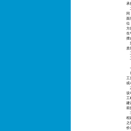
承
二
同
面
位
方
生
擅
第
质
工
工
【
一
1
工
或
2
设
工
建
前
3
程
之
价