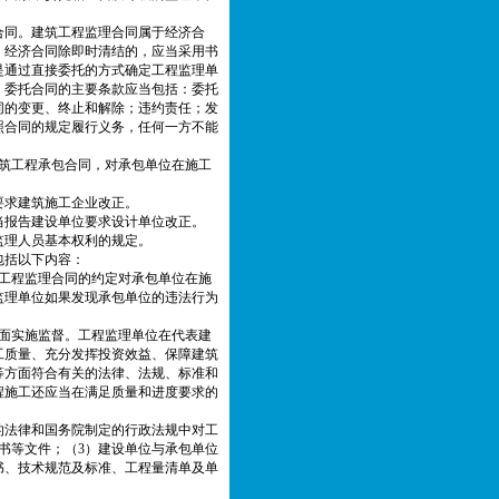
合同。建筑工程监理合同属于经济合
，经济合同除即时清结的，应当采用书
是通过直接委托的方式确定工程监理单
。委托合同的主要条款应当包括：委托
同的变更、终止和解除；违约责任；发
照合同的规定履行义务，任何一方不能
筑工程承包合同，对承包单位在施工
要求建筑施工企业改正。
当报告建设单位要求设计单位改正。
监理人员基本权利的规定。
包括以下内容：
工程监理合同的约定对承包单位在施
监理单位如果发现承包单位的违法行为
面实施监督。工程监理单位在代表建
工质量、充分发挥投资效益、保障建筑
等方面符合有关的法律、法规、标准和
程施工还应当在满足质量和进度要求的
的法律和国务院制定的行政法规中对工
书等文件；（3）建设单位与承包单位
书、技术规范及标准、工程量清单及单