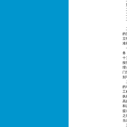
三
第
工
工
工
【
工
的
立
准
一
务
十
按
理
门
别
二
的
工
执
高
和
提
之
当
三