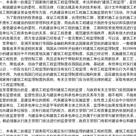
、本条第一款规定了国家推行建筑工程监理制度。本法所称的“建筑工程监理”，是
，根据建设单位的委托，依照法律、行政法规及有关的技术标准、设计文件和建筑工
设工期和建设资金使用等方面，代表建设单位对工程施工实施监督的专门活动。作为
），为了取得好的投资效益，保证工程质量，合理控制工期，需要对施工企业的施工
不擅长工程建设的组织管理和技术监督。而由具有工程建设方面的专业知识和实践经
，接受建设单位的委托，代表建设单位对工程的施工质量、工期和投资使用情况进行
设单位与工程承包单位的关系，保证工程质量，规范建筑市场秩序，都具有很大的优
长的发展历史，西方发达国家已经形成了一套完整的工程监理制度，可以说，建筑工
。世界银行、亚洲开发银行等国际金融机构和发达国家政府贷款的建设项目，一般都
。随着改革开放进程的发展，我国从1988年开始推行对建筑工程的监理制度，到199
少的建设项目中不同程度地实施了建筑工程监理制度。实践已经证明，实施建筑工程
省工程投资、合理控制工期，而且还有利于帮助和支持施工单位采用新技术、新工艺
劳力、降低成本。但由于建筑工程监理制度在我国起步晚、基础差，有些单位对实行
认识，一些应当实行工程监理的项目没有实行工程监理；有些工程监理单位行为不规
督作用。为使在我国已经起步的建筑工程监理制度得以顺利发展，适应建筑业改革和
国家推行建筑工程监理制度的原则。有关主管部门应当依照法律的规定，采取有效的
行工程监理制度。
里需要指出的是，建筑工程监理对建筑工程的监督，与政府有关主管部门依照国家
者在监督依据、监督性质以及与建设单位和承包单位的关系等方面，都不相同，不能
监督的依据，是建设单位的授权，代表建设单位实施监督；在性质上是社会中介组织
建设单位、工程承包单位之间是平等的民事主体之间关系，监理单位如果发现承包单
当向建设单位报告，没有行政处罚的权力。政府主管部门对工程质量监督的依据则是
的行政监督管理，与建设单位和建筑工程承包单位之间属于行政管理与被管理的关系
，都必须服从行政主管部门依法进行的监督管理，政府主管部门有权对建设单位和建
。
、本条第二款规定了国务院可以规定实行强制监理的建筑工程的范围。建筑工程监