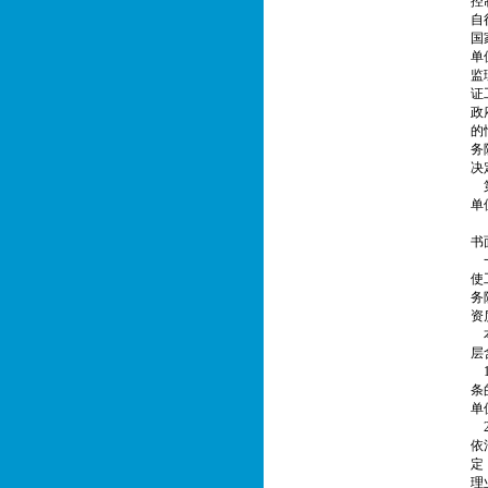
控
自
国
单
监
证
政
的
务
决
第
单
【
书
一
使
务
资
本
层
1
条
单
2
依
定
理