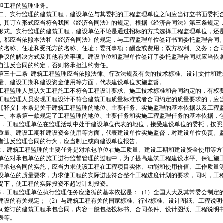
担工程的监理业务。
、实行监理的建筑工程，建设单位与其委托的工程监理单位之间应当订立书面委托
，其订立形式应当符合我国《经济合同法》的规定。根据《经济合同法》第三条规定
形式。实行监理的建筑工程，建设单位不论是通过招标的方式选择工程监理单位，还
，都应当依照本法和《经济合同法》的规定，与工程监理单位签订书面委托监理合同
的名称、住址和受托方的名称、住址；委托事项；酬金或费用；双方权利、义务；合
争议的解决方式及其他有关事项。建设单位和监理单位签订了委托监理合同就应当依
自违反合同的约定，否则将承担违约责任。
三十二条 建筑工程监理应当依照法律、行政法规及有关的技术标准、设计文件和建
量、建设工期和建设资金使用等方面，代表建设单位实施监督。
程监理人员认为工程施工不符合工程设计要求、施工技术标准和合同约定的，有权
程监理人员发现工程设计不符合建筑工程质量标准或者合同约定的质量要求的，应
释义】本条是关于建筑工程监理的地位、主要任务、实施监理的基本依据以及工程
、本条第一款规定了工程监理的地位、主要任务和实施工程监理任务的基本依据，
．工程监理单位在监理活动中处于建设单位代表的地位，接受建设单位的委托，按照
质量、建设工期和建设资金使用等方面，代表建设单位实施监督，对建设单位负责。
者违反监理合同的行为，应当制止或向建设单位报告。
．建筑工程监理的主要任务是对承包单位在施工质量、建设工期和建设资金使用等方
单位对承包单位的施工进行监督管理的过程中，为了提高建筑工程建设水平、保证施
程承包合同的实施，应当力求使该工程在工程项目实体、功能和使用价值、工作质量
设单位的质量要求，力求使工程的实际进度符合整个工程进度计划的要求，同时，工
提下，使工程的实际投资不超过计划投资。
．工程监理单位执行监理任务应遵循的基本依据是：（1）全国人大及其常委会制定
建设的有关规定；（2）与建筑工程有关的国家标准、行业标准、设计图纸、工程说明
间签订的建筑工程承包合同，内容一般包括投标书、合同条件、设计图纸、工程说明
表等。