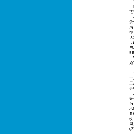
二
1
范
2
承
为
即
认
设
与
明
第
施
【
一
一
工
事
二
等
为
承
要
收
同
织