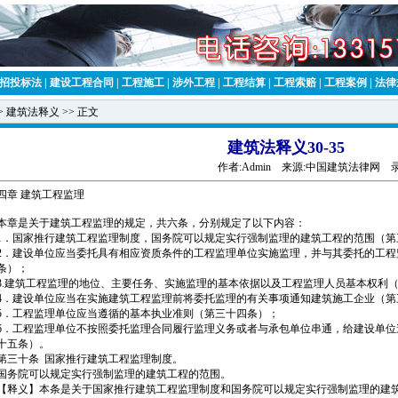
招投标法
|
建设工程合同
|
工程施工
|
涉外工程
|
工程结算
|
工程索赔
|
工程案例
|
法律
>
建筑法释义
>> 正文
建筑法释义30-35
作者:
Admin
来源:
中国建筑法律网
录入
四章 建筑工程监理
章是关于建筑工程监理的规定，共六条，分别规定了以下内容：
．国家推行建筑工程监理制度，国务院可以规定实行强制监理的建筑工程的范围（第
．建设单位应当委托具有相应资质条件的工程监理单位实施监理，并与其委托的工程
条）；
.建筑工程监理的地位、主要任务、实施监理的基本依据以及工程监理人员基本权利
．建设单位应当在实施建筑工程监理前将委托监理的有关事项通知建筑施工企业（第
．工程监理单位应当遵循的基本执业准则（第三十四条）；
．工程监理单位不按照委托监理合同履行监理义务或者与承包单位串通，给建设单位
十五条）。
三十条 国家推行建筑工程监理制度。
务院可以规定实行强制监理的建筑工程的范围。
释义】本条是关于国家推行建筑工程监理制度和国务院可以规定实行强制监理的建