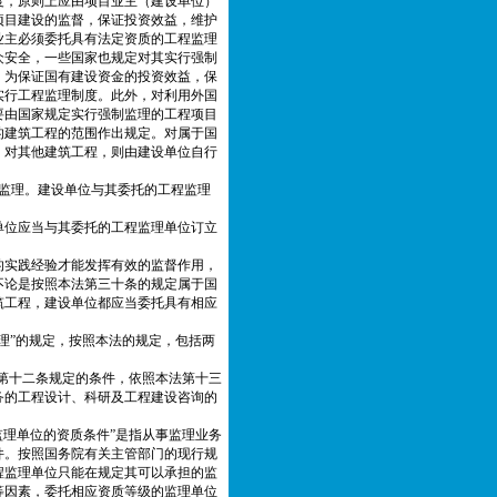
度，原则上应由项目业主（建设单位）
项目建设的监督，保证投资效益，维护
业主必须委托具有法定资质的工程监理
众安全，一些国家也规定对其实行强制
，为保证国有建设资金的投资效益，保
实行工程监理制度。此外，对利用外国
要由国家规定实行强制监理的工程项目
的建筑工程的范围作出规定。对属于国
，对其他建筑工程，则由建设单位自行
监理。建设单位与其委托的工程监理
单位应当与其委托的工程监理单位订立
的实践经验才能发挥有效的监督作用，
不论是按照本法第三十条的规定属于国
筑工程，建设单位都应当委托具有相应
理”的规定，按照本法的规定，包括两
第十二条规定的条件，依照本法第十三
务的工程设计、科研及工程建设咨询的
理单位的资质条件”是指从事监理业务
件。按照国务院有关主管部门的现行规
程监理单位只能在规定其可以承担的监
等因素，委托相应资质等级的监理单位