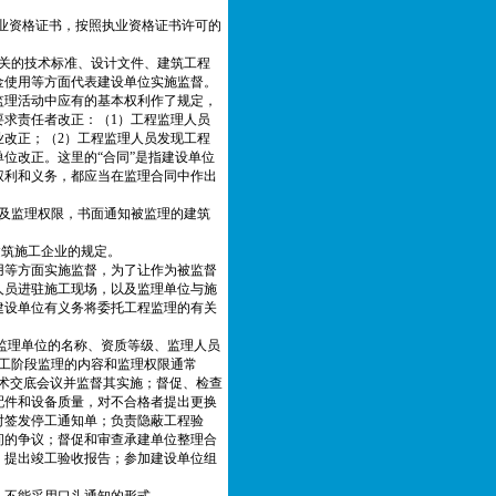
业资格证书，按照执业资格证书许可的
关的技术标准、设计文件、建筑工程
金使用等方面代表建设单位实施监督。
监理活动中应有的基本权利作了规定，
求责任者改正：（1）工程监理人员
改正；（2）工程监理人员发现工程
位改正。这里的“合同”是指建设单位
权利和义务，都应当在监理合同中作出
及监理权限，书面通知被监理的建筑
筑施工企业的规定。
用等方面实施监督，为了让作为被监督
人员进驻施工现场，以及监理单位与施
建设单位有义务将委托工程监理的有关
监理单位的名称、资质等级、监理人员
工阶段监理的内容和监理权限通常
术交底会议并监督其实施；督促、检查
配件和设备质量，对不合格者提出更换
时签发停工通知单；负责隐蔽工程验
间的争议；督促和审查承建单位整理合
，提出竣工验收报告；参加建设单位组