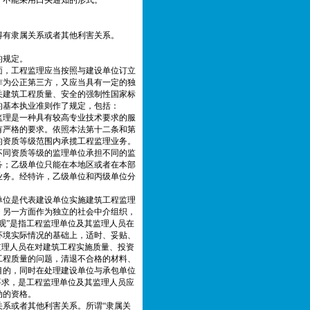
，不能采用口头通知的形式。
得有隶属关系或者其他利害关系。
的规定。
面，工程监理应当按照与建设单位订立
作为公正第三方，又应当具有一定的独
关建筑工程质量、安全的强制性国家标
的基本执业准则作了规定，包括：
监理是一种具有较高专业技术要求的服
有严格的要求。依照本法第十二条和第
的资质等级范围内承揽工程监理业务。
不同资质等级的监理单位承担不同的监
务；乙级单位只能在本地区或者在本部
业务。经特许，乙级单位和丙级单位分
单位是代表建设单位实施建筑工程监理
，另一方面作为独立的社会中介组织，
观”是指工程监理单位及其监理人员在
环境实际情况的基础上，适时、妥贴、
监理人员在对建筑工程实施质量、投资
工程质量的问题，清退不合格的材料、
目的，同时在处理建设单位与承包单位
要求，是工程监理单位及其监理人员应
动的资格。
系或者其他利害关系。所谓“隶属关