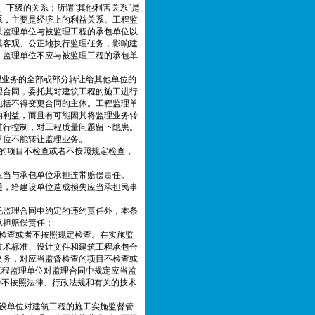
、下级的关系；所谓“其他利害关系”是
系，主要是经济上的利益关系。工程监
果监理单位与被监理工程的承包单位以
其客观、公正地执行监理任务，影响建
，监理单位不应与被监理工程的承包单
理业务的全部或部分转让给其他单位的
理合同，委托其对建筑工程的施工进行
包括不得变更合同的主体。工程监理单
的利益，而且有可能因其将监理业务转
进行控制，对工程质量问题留下隐患。
单位不能转让监理业务。
的项目不检查或者不按照规定检查，
应当与承包单位承担连带赔偿责任。
通，给建设单位造成损失应当承担民事
托监理合同中约定的违约责任外，本条
承担赔偿责任：
检查或者不按照规定检查。在实施监
技术标准、设计文件和建筑工程承包合
义务，对应当监督检查的项目不检查或
工程监理单位对监理合同中规定应当监
中不按照法律、行政法规和有关的技术
设单位对建筑工程的施工实施监督管