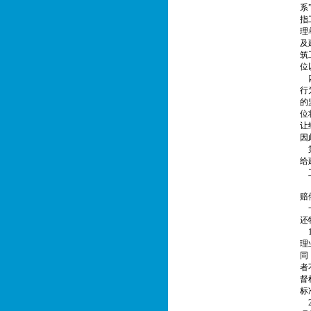
系
指
理
及
筑
位
四
行
的
位
让
因
第
给
工
【
赔
一
还
1
理
同
者
督
标
2