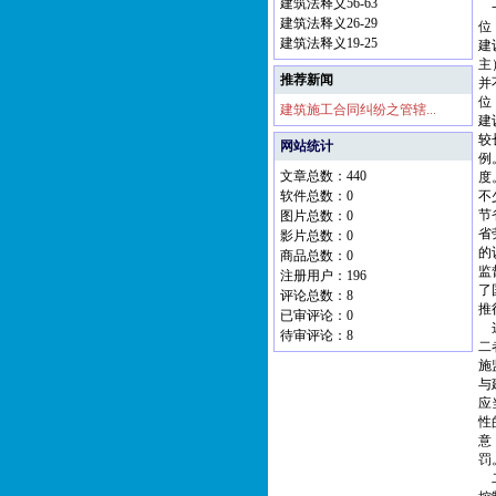
建筑法释义56-63
一
建筑法释义26-29
位
建筑法释义19-25
建
主
推荐新闻
并
位
建筑施工合同纠纷之管辖...
建
较
网站统计
例
文章总数：440
度
软件总数：0
不
节
图片总数：0
省
影片总数：0
的
商品总数：0
监
注册用户：196
了
评论总数：8
推
已审评论：0
这
待审评论：8
二
施
与
应
性
意
罚
二