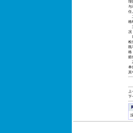
理
与
任
二
格
三
况
1
检
既
格
赔
2
单
其
上
下