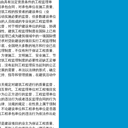
指由具有法定资质条件的工程监理单
程承包合同，对承包单位在施工质量、
建筑工程的投资者的建设单位（业
活动实施必要的监督。但多数建设单位
验的人员组成的专业化的工程监理单
监督，对于维护建设单位的利益，协调
越性。建筑工程监理制度在国际上已有
程监理已成为建筑领域中的一项国际惯
要求对贷款建设的项目实行工程监理制
6年底，全国绝大多数的地方和行业已在
监理制度，不仅有利于保证工程质量、
，方便施工、文明施工、安全施工、节
建筑工程监理制度的必要性还缺乏足够
范，没有起到工程监理应当起到的公正
发展的需要，本法以法律的形式，确立
支持、指导和管理措施，在建筑活动中
有关规定对建筑工程进行的质量监督，
相互替代。工程监理单位对工程项目实
作为公正方进行的监督，工程监理单位
位的违法行为或者违反监理合同的行为
法律、法规的规定；在性质上属于强制
，不论建设单位和工程承包单位是否愿
筑工程承包单位的违法行为依法作出处
理是建设项目的业主为保证工程质量、