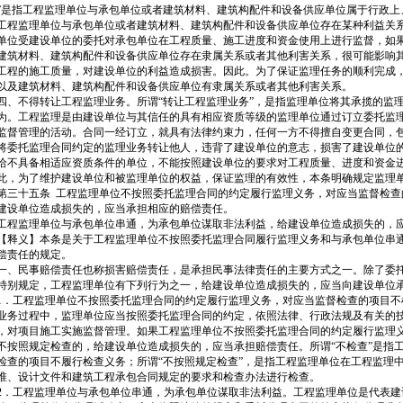
”是指工程监理单位与承包单位或者建筑材料、建筑构配件和设备供应单位属于行政上
工程监理单位与承包单位或者建筑材料、建筑构配件和设备供应单位存在某种利益关
单位受建设单位的委托对承包单位在工程质量、施工进度和资金使用上进行监督，如
建筑材料、建筑构配件和设备供应单位存在隶属关系或者其他利害关系，很可能影响
工程的施工质量，对建设单位的利益造成损害。因此。为了保证监理任务的顺利完成
以及建筑材料、建筑构配件和设备供应单位有隶属关系或者其他利害关系。
、不得转让工程监理业务。所谓“转让工程监理业务”，是指监理单位将其承揽的监
为。工程监理是由建设单位与其信任的具有相应资质等级的监理单位通过订立委托监
监督管理的活动。合同一经订立，就具有法律约束力，任何一方不得擅自变更合同，
将委托监理合同约定的监理业务转让他人，违背了建设单位的意志，损害了建设单位
给不具备相适应资质条件的单位，不能按照建设单位的要求对工程质量、进度和资金
此，为了维护建设单位和被监理单位的权益，保证监理的有效性，本条明确规定监理
三十五条 工程监理单位不按照委托监理合同的约定履行监理义务，对应当监督检查
建设单位造成损失的，应当承担相应的赔偿责任。
程监理单位与承包单位串通，为承包单位谋取非法利益，给建设单位造成损失的，
释义】本条是关于工程监理单位不按照委托监理合同履行监理义务和与承包单位串
偿责任的规定。
、民事赔偿责任也称损害赔偿责任，是承担民事法律责任的主要方式之一。除了委
特别规定，工程监理单位有下列行为之一，给建设单位造成损失的，应当向建设单位
．工程监理单位不按照委托监理合同的约定履行监理义务，对应当监督检查的项目不
业务过程中，监理单位应当按照委托监理合同的约定，依照法律、行政法规及有关的
，对项目施工实施监督管理。如果工程监理单位不按照委托监理合同的约定履行监理
不按照规定检查的，给建设单位造成损失的，应当承担赔偿责任。所谓“不检查”是指
检查的项目不履行检查义务；所谓“不按照规定检查”，是指工程监理单位在工程监理
准、设计文件和建筑工程承包合同规定的要求和检查办法进行检查。
．工程监理单位与承包单位串通，为承包单位谋取非法利益。工程监理单位是代表建