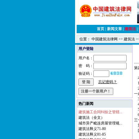
首页
|
新闻文章
|
建筑法
|
位置：
中国建筑法律网
>>
建筑法
>
用户登陆
用户名：
密 码：
第
验证码：
本
忘记密码？
1
2
一
3
热门新闻
4
5
建筑施工合同纠纷之管辖...
6
建筑法（全文）
三
城市异产毗连房屋管理规...
第
建筑法释义71-80
国
建筑法释义81-85
【